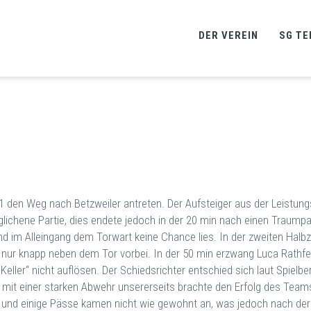
DER VEREIN
SG TE
den Weg nach Betzweiler antreten. Der Aufsteiger aus der Leistungss
ichene Partie, dies endete jedoch in der 20 min nach einen Traumpa
nd im Alleingang dem Torwart keine Chance lies. In der zweiten Halb
er nur knapp neben dem Tor vorbei. In der 50 min erzwang Luca Rathfe
,Keller“ nicht auflösen. Der Schiedsrichter entschied sich laut Spielb
t mit einer starken Abwehr unsererseits brachte den Erfolg des Tea
t und einige Pässe kamen nicht wie gewohnt an, was jedoch nach der